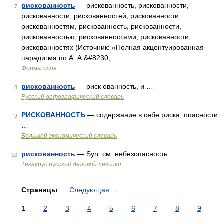
рискованность
— рискованность, рискованности,
7
рискованности, рискованностей, рискованности,
рискованностям, рискованность, рискованности,
рискованностью, рискованностями, рискованности,
рискованностях (Источник: «Полная акцентуированная
парадигма по А. А.&#8230; …
Формы слов
рискованность
— риск ованность, и …
8
Русский орфографический словарь
РИСКОВАННОСТЬ
— содержание в себе риска, опасности
9
…
Большой экономический словарь
рискованность
— Syn: см. небезопасность …
10
Тезаурус русской деловой лексики
Страницы
Следующая
→
1
2
3
4
5
6
7
8
9