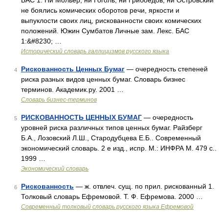
БАС 1. Ни Мольер, ни Гоголь, ни Грибоедов, ни Островский
не боялись комических оборотов речи, яркости и
выпуклости своих лиц, рискованности своих комических
положений. Южин Сумбатов Личные зам. Лекс. БАС
1:&#8230; …
Исторический словарь галлицизмов русского языка
Рискованность Ценных Бумаг
— очередность степеней
4
риска разных видов ценных бумаг. Словарь бизнес
терминов. Академик.ру. 2001 …
Словарь бизнес-терминов
РИСКОВАННОСТЬ ЦЕННЫХ БУМАГ
— очередность
5
уровней риска различных типов ценных бумаг. Райзберг
Б.А., Лозовский Л.Ш., Стародубцева Е.Б.. Современный
экономический словарь. 2 е изд., испр. М.: ИНФРА М. 479 с..
1999 …
Экономический словарь
Рискованность
— ж. отвлеч. сущ. по прил. рискованный 1.
6
Толковый словарь Ефремовой. Т. Ф. Ефремова. 2000 …
Современный толковый словарь русского языка Ефремовой